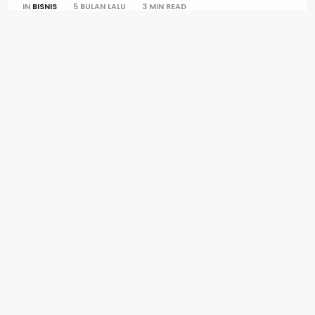
IN
BISNIS
5 BULAN LALU
3 MIN READ
Wujudkan Ketulusan, Rohis Pegadaian
Distribusikan 4.500 Paket Daging Kurban
IN
BISNIS
2 BULAN LALU
6 MIN READ