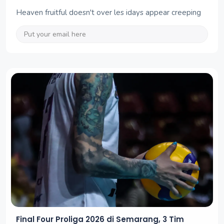
Heaven fruitful doesn't over les idays appear creeping
Final Four Proliga 2026 di Semarang, 3 Tim