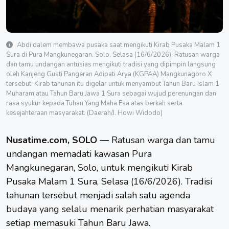
Abdi dalem membawa pusaka saat mengikuti Kirab Pusaka Malam 1
Sura di Pura Mangkunegaran, Solo, Selasa (16/6/2026). Ratusan warga
dan tamu undangan antusias mengikuti tradisi yang dipimpin langsung
oleh Kanjeng Gusti Pangeran Adipati Arya (KGPAA) Mangkunagoro X
tersebut. Kirab tahunan itu digelar untuk menyambut Tahun Baru Islam 1
Muharam atau Tahun Baru Jawa 1 Sura sebagai wujud perenungan dan
rasa syukur kepada Tuhan Yang Maha Esa atas berkah serta
kesejahteraan masyarakat. (Daerah/J. Howi Widodo)
Nusatime.com, SOLO —
Ratusan warga dan tamu
undangan memadati kawasan Pura
Mangkunegaran,
Solo
, untuk mengikuti Kirab
Pusaka Malam 1 Sura, Selasa (16/6/2026). Tradisi
tahunan tersebut menjadi salah satu agenda
budaya yang selalu menarik perhatian masyarakat
setiap memasuki Tahun Baru Jawa.