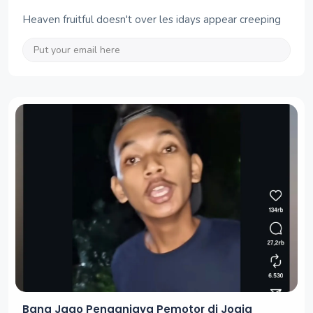
Heaven fruitful doesn't over les idays appear creeping
Bang Jago Penganiaya Pemotor di Jogja