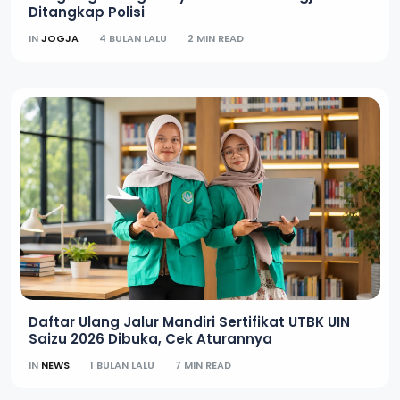
Ditangkap Polisi
IN
JOGJA
4 BULAN LALU
2 MIN READ
Daftar Ulang Jalur Mandiri Sertifikat UTBK UIN
Saizu 2026 Dibuka, Cek Aturannya
IN
NEWS
1 BULAN LALU
7 MIN READ