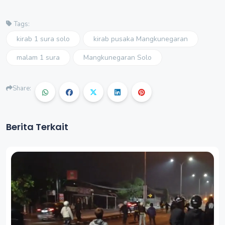
Tags:
kirab 1 sura solo
kirab pusaka Mangkunegaran
malam 1 sura
Mangkunegaran Solo
Share:
Berita Terkait