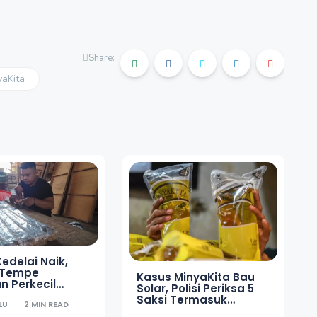
Share:
yaKita
edelai Naik,
n Tempe
Kasus MinyaKita Bau
n Perkecil
Solar, Polisi Periksa 5
Saksi Termasuk
LU
2 MIN READ
Produsen