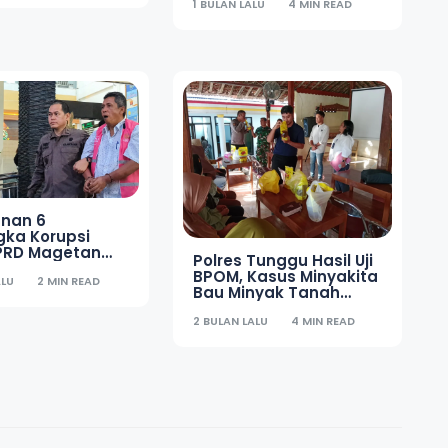
1 BULAN LALU
4 MIN READ
nan 6
gka Korupsi
DPRD Magetan
Polres Tunggu Hasil Uji
anjang hingga
BPOM, Kasus Minyakita
ALU
2 MIN READ
Bau Minyak Tanah
Didalami
2 BULAN LALU
4 MIN READ