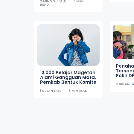
2 MINGGU LALU
3 MIN
READ
Penaha
Tersan
13.000 Pelajar Magetan
Pokir 
Alami Gangguan Mata,
Diperp
Pemkab Bentuk Komite
2 BULAN L
Juli
1 BULAN LALU
5 MIN READ