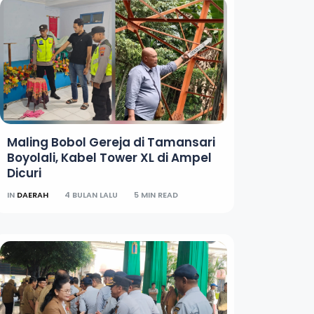
Maling Bobol Gereja di Tamansari
Boyolali, Kabel Tower XL di Ampel
Dicuri
IN
DAERAH
4 BULAN LALU
5 MIN READ