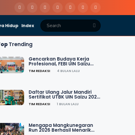
a Hidup
Index
Top
Trending
Gencarkan Budaya Kerja
Profesional, FEBI UIN Saizu
Gelar Workshop Integritas
TIM REDAKSI
4 BULAN LALU
Daftar Ulang Jalur Mandiri
Sertifikat UTBK UIN Saizu 2026
Dibuka, Cek Aturannya
TIM REDAKSI
1 BULAN LALU
Mengapa Mangkunegaran
Run 2026 Berhasil Menarik
Perhatian Publik?