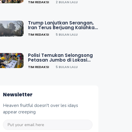
TIM REDAKSI
2 BULAN LALU
Trump Lanjutkan Serangan,
Iran Terus Berjuang Kalahkan
AS dan Israel
TIM REDAKSI
5 BULAN LALU
Polisi Temukan Selongsong
Petasan Jumbo di Lokasi
Ledakan Ponorogo
TIM REDAKSI
5 BULAN LALU
Newsletter
Heaven fruitful doesn't over les idays
appear creeping