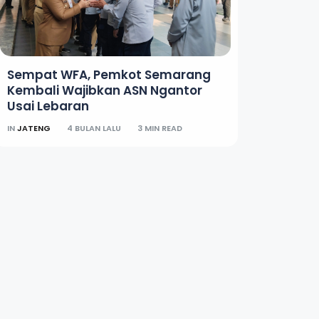
Sempat WFA, Pemkot Semarang
Kembali Wajibkan ASN Ngantor
Usai Lebaran
IN
JATENG
4 BULAN LALU
3 MIN READ