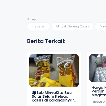
Tags:
magetan
Minyak Goreng Curah
Min
Berita Terkait
Harga K
Peraji
Uji Lab MinyaKita Bau
Mageta
Solar Belum Keluar,
Ukuran
Kasus di Karanganyar
1 BULAN LA
Masih Diselidiki