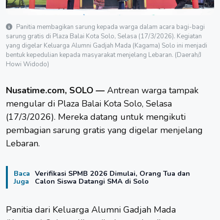
Panitia membagikan sarung kepada warga dalam acara bagi-bagi
sarung gratis di Plaza Balai Kota Solo, Selasa (17/3/2026). Kegiatan
yang digelar Keluarga Alumni Gadjah Mada (Kagama) Solo ini menjadi
bentuk kepedulian kepada masyarakat menjelang Lebaran. (Daerah/J
Howi Widodo)
Nusatime.com, SOLO —
Antrean warga tampak
mengular di Plaza
Balai Kota Solo
, Selasa
(17/3/2026). Mereka datang untuk mengikuti
pembagian sarung gratis yang digelar menjelang
Lebaran.
Baca
Verifikasi SPMB 2026 Dimulai, Orang Tua dan
Juga
Calon Siswa Datangi SMA di Solo
Panitia dari Keluarga Alumni Gadjah Mada