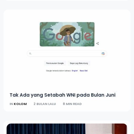
Sempat WFA, Pemkot Semarang Kembali
Wajibkan ASN Ngantor Usai Lebaran
IN
JATENG
4 BULAN LALU
3 MIN READ