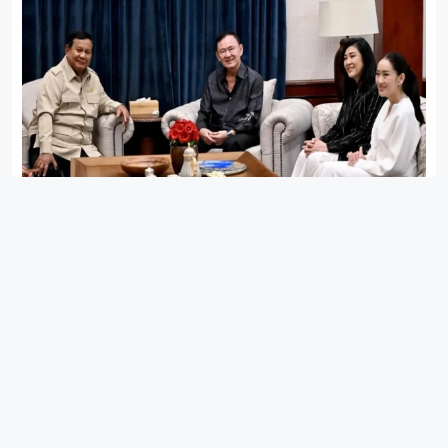
Tak Ada yang Setabah WNI pada Bulan Juni
IN
KOLOM
2 BULAN LALU
8 MIN READ