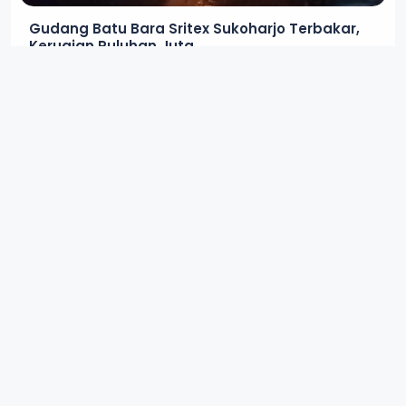
Gudang Batu Bara Sritex Sukoharjo Terbakar,
Kerugian Puluhan Juta
IN
DAERAH
2 BULAN LALU
3 MIN READ