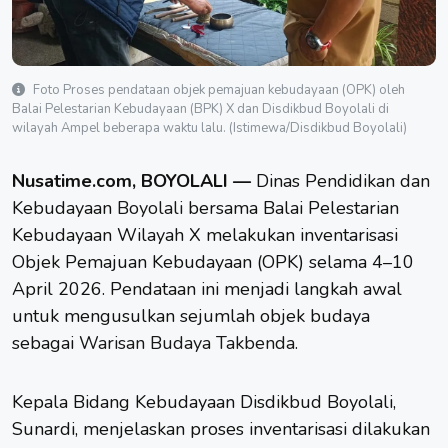
Foto Proses pendataan objek pemajuan kebudayaan (OPK) oleh
Balai Pelestarian Kebudayaan (BPK) X dan Disdikbud Boyolali di
wilayah Ampel beberapa waktu lalu. (Istimewa/Disdikbud Boyolali)
Nusatime.com, BOYOLALI —
Dinas Pendidikan dan
Kebudayaan
Boyolali
bersama Balai Pelestarian
Kebudayaan Wilayah X melakukan inventarisasi
Objek Pemajuan Kebudayaan (OPK) selama 4–10
April 2026. Pendataan ini menjadi langkah awal
untuk mengusulkan sejumlah objek budaya
sebagai
Warisan Budaya Takbenda
.
Kepala Bidang Kebudayaan Disdikbud Boyolali,
Sunardi, menjelaskan proses inventarisasi dilakukan