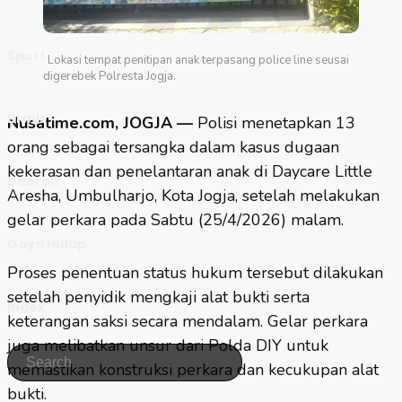
Sport
Lokasi tempat penitipan anak terpasang police line seusai
digerebek Polresta Jogja.
Bisnis
Nusatime.com, JOGJA —
Polisi menetapkan 13
orang sebagai tersangka dalam kasus dugaan
kekerasan
dan penelantaran anak di Daycare Little
Daerah
Aresha, Umbulharjo, Kota
Jogja
, setelah melakukan
gelar perkara pada Sabtu (25/4/2026) malam.
Gaya Hidup
Proses penentuan status hukum tersebut dilakukan
setelah penyidik mengkaji alat bukti serta
Index
keterangan saksi secara mendalam. Gelar perkara
juga melibatkan unsur dari Polda DIY untuk
memastikan konstruksi perkara dan kecukupan alat
bukti.