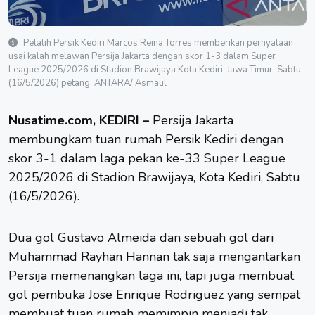
Pelatih Persik Kediri Marcos Reina Torres memberikan pernyataan
usai kalah melawan Persija Jakarta dengan skor 1-3 dalam Super
League 2025/2026 di Stadion Brawijaya Kota Kediri, Jawa Timur, Sabtu
(16/5/2026) petang. ANTARA/ Asmaul
Nusatime.com, KEDIRI –
Persija Jakarta
membungkam tuan rumah Persik Kediri dengan
skor 3-1 dalam laga pekan ke-33
Super League
2025/2026
di Stadion Brawijaya, Kota Kediri, Sabtu
(16/5/2026).
Dua gol Gustavo Almeida dan sebuah gol dari
Muhammad Rayhan Hannan tak saja mengantarkan
Persija memenangkan laga ini, tapi juga membuat
gol pembuka Jose Enrique Rodriguez yang sempat
membuat tuan rumah memimpin menjadi tak