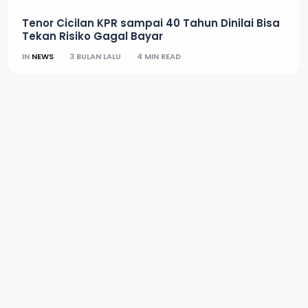
Tenor Cicilan KPR sampai 40 Tahun Dinilai Bisa
Tekan Risiko Gagal Bayar
IN
NEWS
3 BULAN LALU
4 MIN READ
Nusa Time
Update Cepat Seputar Nusantara
Nusa Time
© 2026, Nusa Time | All rights reserved | Design by