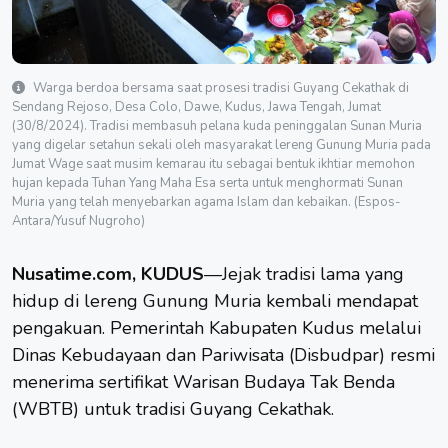
Warga berdoa bersama saat prosesi tradisi Guyang Cekathak di
Sendang Rejoso, Desa Colo, Dawe, Kudus, Jawa Tengah, Jumat
(30/8/2024). Tradisi membasuh pelana kuda peninggalan Sunan Muria
yang digelar setahun sekali oleh masyarakat lereng Gunung Muria pada
Jumat Wage saat musim kemarau itu sebagai bentuk ikhtiar memohon
hujan kepada Tuhan Yang Maha Esa serta untuk menghormati Sunan
Muria yang telah menyebarkan agama Islam dan kebaikan. (Espos-
Antara/Yusuf Nugroho)
Nusatime.com, KUDUS
—Jejak tradisi lama yang
hidup di lereng
Gunung Muria
kembali mendapat
pengakuan. Pemerintah Kabupaten Kudus melalui
Dinas Kebudayaan dan Pariwisata (Disbudpar) resmi
menerima sertifikat Warisan Budaya Tak Benda
(WBTB) untuk tradisi Guyang Cekathak.