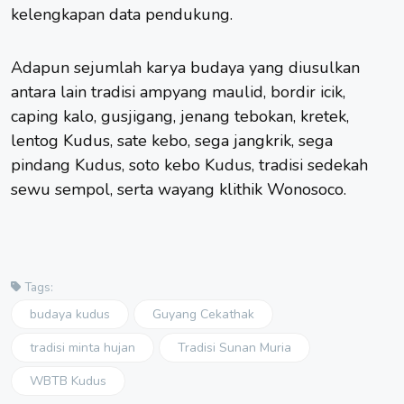
kelengkapan data pendukung.
Adapun sejumlah karya budaya yang diusulkan
antara lain tradisi ampyang maulid, bordir icik,
caping kalo, gusjigang, jenang tebokan, kretek,
lentog Kudus, sate kebo, sega jangkrik, sega
pindang Kudus, soto kebo Kudus, tradisi sedekah
sewu sempol, serta wayang klithik Wonosoco.
Tags:
budaya kudus
Guyang Cekathak
tradisi minta hujan
Tradisi Sunan Muria
WBTB Kudus