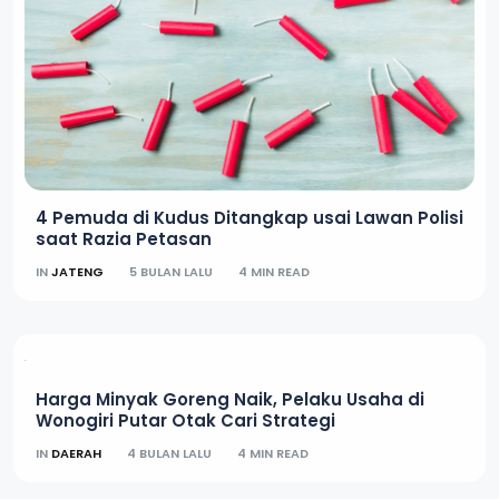
4 Pemuda di Kudus Ditangkap usai Lawan Polisi
saat Razia Petasan
IN
JATENG
5 BULAN LALU
4 MIN READ
Harga Minyak Goreng Naik, Pelaku Usaha di
Wonogiri Putar Otak Cari Strategi
IN
DAERAH
4 BULAN LALU
4 MIN READ