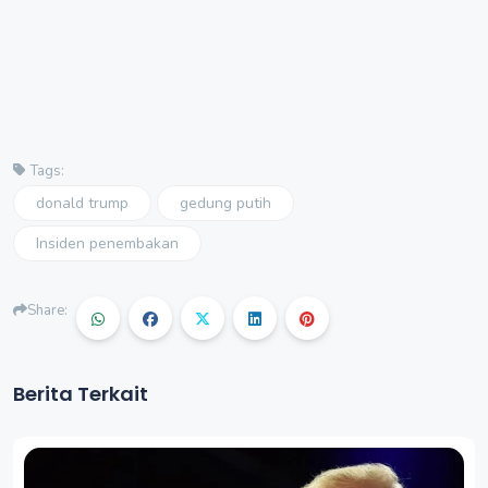
Tags:
donald trump
gedung putih
Insiden penembakan
Share:
Berita Terkait