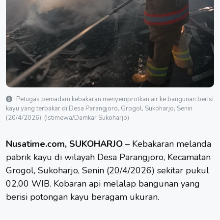
Petugas pemadam kebakaran menyemprotkan air ke bangunan berisi
kayu yang terbakar di Desa Parangjoro, Grogol, Sukoharjo, Senin
(20/4/2026). (Istimewa/Damkar Sukoharjo)
Nusatime.com, SUKOHARJO
–
Kebakaran
melanda
pabrik kayu di wilayah Desa Parangjoro, Kecamatan
Grogol,
Sukoharjo
, Senin (20/4/2026) sekitar pukul
02.00 WIB. Kobaran api melalap bangunan yang
berisi potongan kayu beragam ukuran.