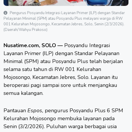
Pengurus Posyandu Integrasi Layanan Primer (ILP) dengan Standar
Pelayanan Minimal (SPM) atau Posyandu Plus melayani warga di RW
001 Kelurahan Mojosongo, Kecamatan Jebres, Solo, Senin (2/3/2026).
(Daerah/Wahyu Prakoso)
Nusatime.com, SOLO —
Posyandu Integrasi
Layanan Primer (ILP) dengan Standar Pelayanan
Minimal (SPM) atau
Posyandu Plus
telah berjalan
selama satu tahun di RW 001 Kelurahan
Mojosongo, Kecamatan Jebres,
Solo
. Layanan itu
beroperasi pagi sampai sore untuk menjangkau
semua kalangan.
Pantauan
Espos,
pengurus Posyandu Plus 6 SPM
Kelurahan Mojosongo membuka layanan pada
Senin (3/2/2026). Puluhan warga berbagai usia