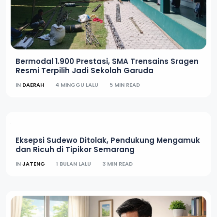
Bermodal 1.900 Prestasi, SMA Trensains Sragen
Resmi Terpilih Jadi Sekolah Garuda
IN
DAERAH
4 MINGGU LALU
5 MIN READ
Eksepsi Sudewo Ditolak, Pendukung Mengamuk
dan Ricuh di Tipikor Semarang
IN
JATENG
1 BULAN LALU
3 MIN READ