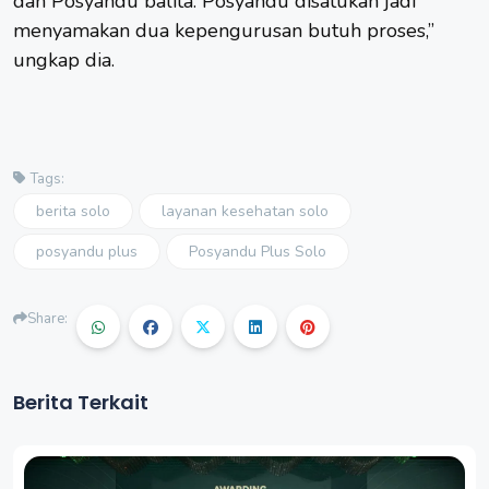
dan Posyandu balita. Posyandu disatukan jadi
menyamakan dua kepengurusan butuh proses,”
ungkap dia.
Tags:
berita solo
layanan kesehatan solo
posyandu plus
Posyandu Plus Solo
Share:
Berita Terkait