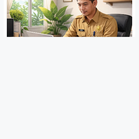
WFH Dilanjutkan, Pemerintah Klaim Konsumsi
Pertalite Turun 9%
IN
NEWS
2 BULAN LALU
2 MIN READ