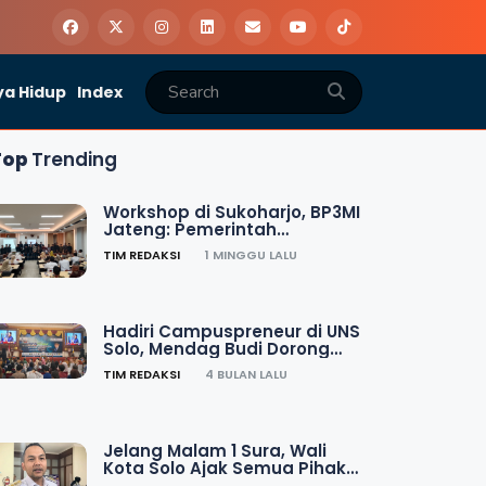
a Hidup
Index
Top
Trending
Workshop di Sukoharjo, BP3MI
Jateng: Pemerintah
Targetkan 40.000 Pekerja
TIM REDAKSI
1 MINGGU LALU
Migran
Hadiri Campuspreneur di UNS
Solo, Mendag Budi Dorong
Mahasiswa Jadi Pengusaha
TIM REDAKSI
4 BULAN LALU
Jelang Malam 1 Sura, Wali
Kota Solo Ajak Semua Pihak
Jaga Kesakralan Tradisi