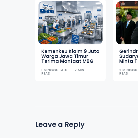
Kemenkeu Klaim 9 Juta
Gerind
Warga Jawa Timur
Sudary
Terima Manfaat MBG
Minta T
Dibena
1 MINGGU LALU
2 MIN
2 MINGGU
READ
READ
Leave a Reply