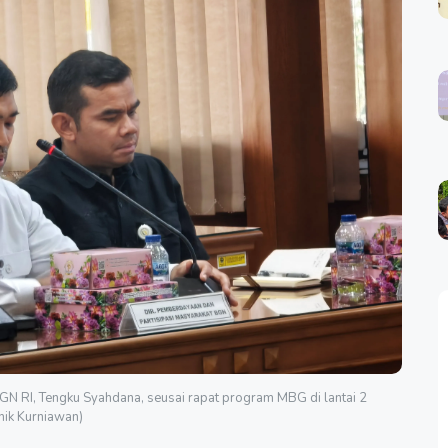
GN RI, Tengku Syahdana, seusai rapat program MBG di lantai 2
hik Kurniawan)