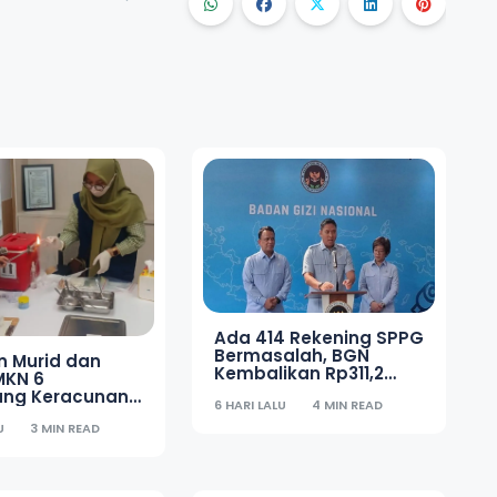
Ada 414 Rekening SPPG
Bermasalah, BGN
n Murid dan
Kembalikan Rp311,2
MKN 6
Miliar ke Kas Negara
ng Keracunan
6 HARI LALU
4 MIN READ
inkes Lakukan
U
3 MIN READ