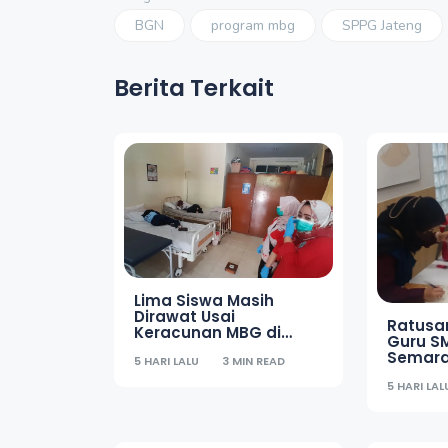
BGN
program mbg
SPPG Jateng
Berita Terkait
Lima Siswa Masih
Dirawat Usai
Ratusa
Keracunan MBG di
Guru S
SMKN 6 Semarang
Semara
5 HARI LALU
3 MIN READ
MBG, D
5 HARI LAL
Uji Lab