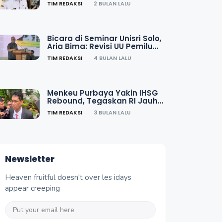
TIM REDAKSI
2 BULAN LALU
Bicara di Seminar Unisri Solo,
Aria Bima: Revisi UU Pemilu
Rampung Tahun Ini
TIM REDAKSI
4 BULAN LALU
Menkeu Purbaya Yakin IHSG
Rebound, Tegaskan RI Jauh
dari Krisis 1998
TIM REDAKSI
3 BULAN LALU
Newsletter
Heaven fruitful doesn't over les idays
appear creeping