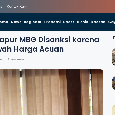
ht
Kontak Kami
ome
News
Regional
Ekonomi
Sport
Bisnis
Daerah
Gay
apur MBG Disanksi karena
awah Harga Acuan
IB
2 MIN READ