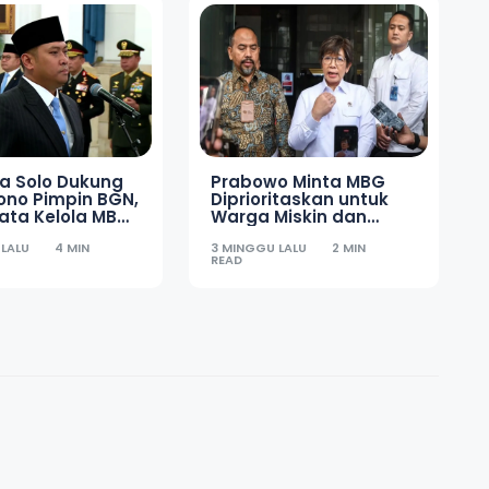
ra Solo Dukung
Prabowo Minta MBG
ono Pimpin BGN,
Diprioritaskan untuk
ata Kelola MBG
Warga Miskin dan
hi
Daerah Rawan
 LALU
4 MIN
3 MINGGU LALU
2 MIN
Stunting
READ