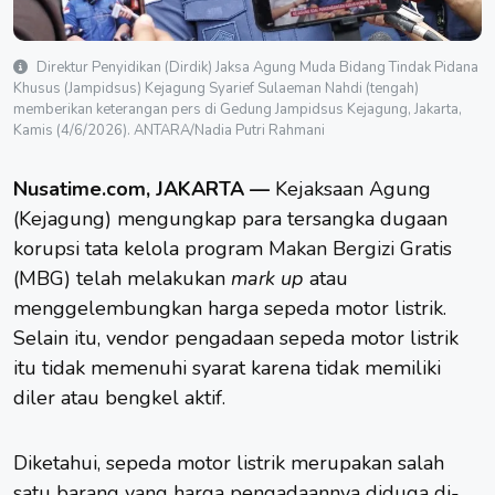
Direktur Penyidikan (Dirdik) Jaksa Agung Muda Bidang Tindak Pidana
Khusus (Jampidsus) Kejagung Syarief Sulaeman Nahdi (tengah)
memberikan keterangan pers di Gedung Jampidsus Kejagung, Jakarta,
Kamis (4/6/2026). ANTARA/Nadia Putri Rahmani
Nusatime.com, JAKARTA —
Kejaksaan Agung
(Kejagung) mengungkap para tersangka dugaan
korupsi tata kelola program
Makan Bergizi Gratis
(MBG) telah melakukan
mark up
atau
menggelembungkan harga sepeda motor listrik.
Selain itu, vendor pengadaan sepeda motor listrik
itu tidak memenuhi syarat karena tidak memiliki
diler atau bengkel aktif.
Diketahui, sepeda motor listrik merupakan salah
satu barang yang harga pengadaannya diduga di-