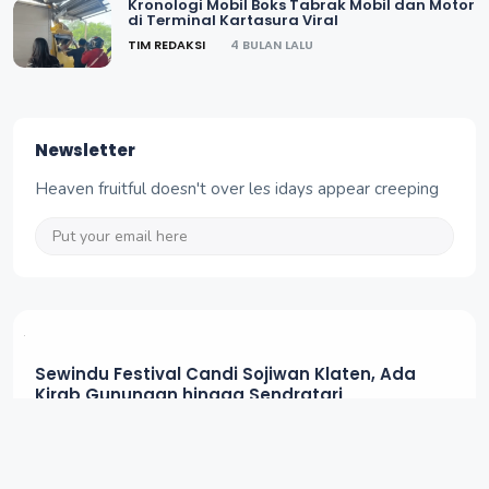
Manyaran Wonogiri Ludes Terbakar
TIM REDAKSI
2 MINGGU LALU
Tiga Calon Sekda Semarang Diumumkan,
Satu dari Pemkot Malang
TIM REDAKSI
4 BULAN LALU
Kronologi Mobil Boks Tabrak Mobil dan Motor
di Terminal Kartasura Viral
TIM REDAKSI
4 BULAN LALU
Newsletter
Heaven fruitful doesn't over les idays appear creeping