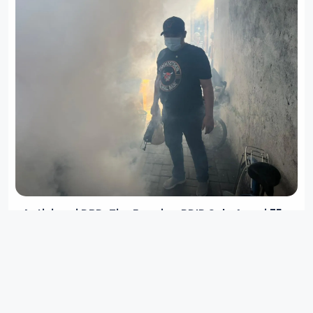
Antisipasi DBD, Tim Fogging PDIP Solo Asapi 75
Rumah di Serengan
IN
DAERAH
4 BULAN LALU
3 MIN READ