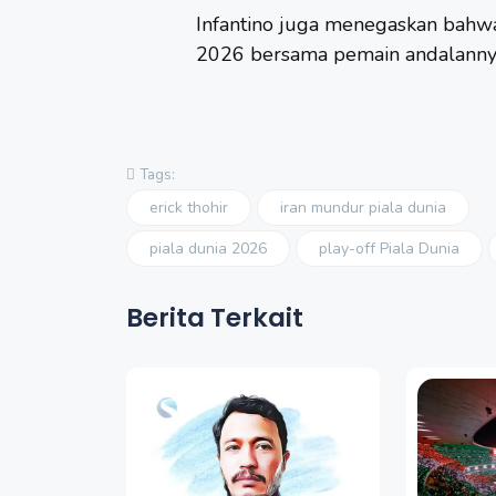
Infantino juga menegaskan bahwa 
2026 bersama pemain andalanny
Tags:
erick thohir
iran mundur piala dunia
piala dunia 2026
play-off Piala Dunia
Berita Terkait