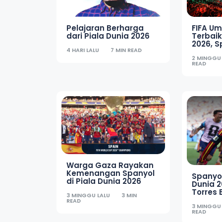
FIFA U
Pelajaran Berharga
Terbaik
dari Piala Dunia 2026
2026, S
4 HARI LALU
7 MIN READ
Pranci
2 MINGGU
READ
Warga Gaza Rayakan
Kemenangan Spanyol
Spanyol
di Piala Dunia 2026
Dunia 2
Torres
3 MINGGU LALU
3 MIN
Argent
READ
3 MINGGU
READ