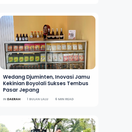
Wedang Djuminten, Inovasi Jamu
Kekinian Boyolali Sukses Tembus
Pasar Jepang
IN
DAERAH
1 BULAN LALU
6 MIN READ