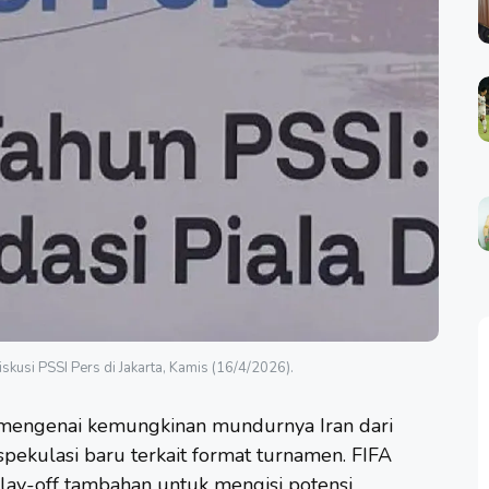
kusi PSSI Pers di Jakarta, Kamis (16/4/2026).
mengenai kemungkinan mundurnya Iran dari
ekulasi baru terkait format turnamen. FIFA
lay-off tambahan untuk mengisi potensi