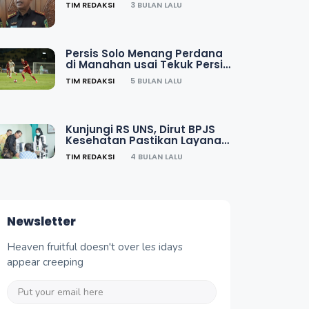
TIM REDAKSI
3 BULAN LALU
Persis Solo Menang Perdana
di Manahan usai Tekuk Persik
Kediri 2-1
TIM REDAKSI
5 BULAN LALU
Kunjungi RS UNS, Dirut BPJS
Kesehatan Pastikan Layanan
JKN Berkualitas
TIM REDAKSI
4 BULAN LALU
Newsletter
Heaven fruitful doesn't over les idays
appear creeping