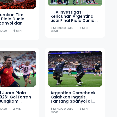
FIFA Investigasi
mumkan Tim
Kericuhan Argentina
 Piala Dunia
usai Final Piala Dunia
panyol dan
2026
s Mendominasi
3 MINGGU LALU
2 MIN
 LALU
4 MIN
READ
 Juara Piala
Argentina Comeback
026! Gol Ferran
Kalahkan Inggris,
 Bungkam
Tantang Spanyol di
ina
Final Piala Dunia 2026
 LALU
2 MIN
3 MINGGU LALU
2 MIN
READ