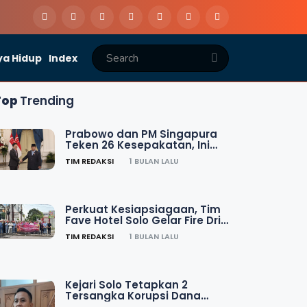
a Hidup
Index
Top
Trending
Prabowo dan PM Singapura
Teken 26 Kesepakatan, Ini
Daftar Lengkapnya
TIM REDAKSI
1 BULAN LALU
Perkuat Kesiapsiagaan, Tim
Fave Hotel Solo Gelar Fire Drill
Evacuation Training
TIM REDAKSI
1 BULAN LALU
Kejari Solo Tetapkan 2
Tersangka Korupsi Dana
Hibah KONI Rp1,05 Miliar