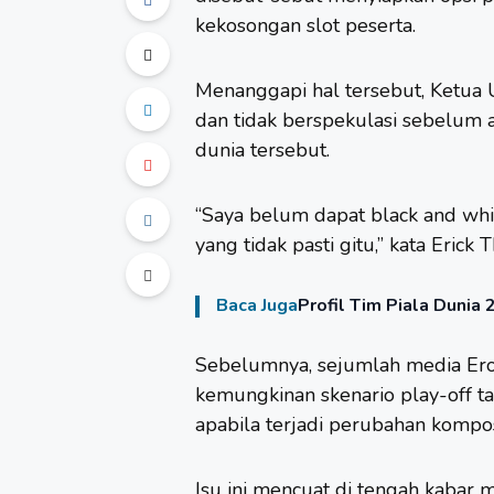
kekosongan slot peserta.
Menanggapi hal tersebut, Ketu
dan tidak berspekulasi sebelum a
dunia tersebut.
“Saya belum dapat black and whit
yang tidak pasti gitu,” kata Erick 
Baca Juga
Profil Tim Piala Duni
Sebelumnya, sejumlah media Er
kemungkinan skenario play-off t
apabila terjadi perubahan kompos
Isu ini mencuat di tengah kabar 