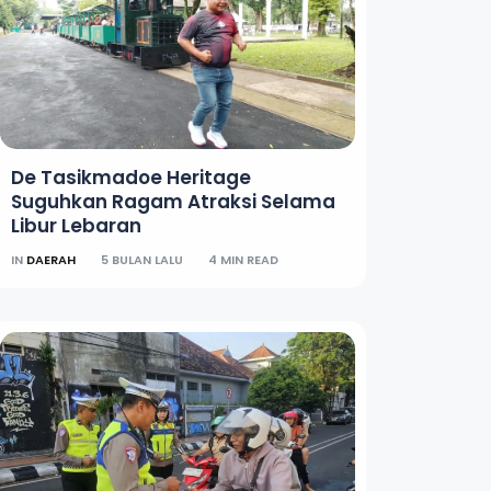
De Tasikmadoe Heritage
Suguhkan Ragam Atraksi Selama
Libur Lebaran
IN
DAERAH
5 BULAN LALU
4 MIN READ