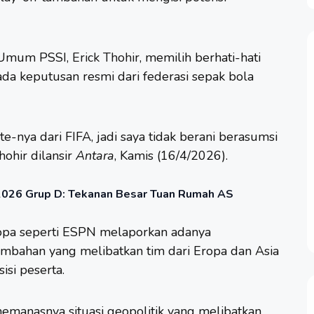
a Umum PSSI,
Erick Thohir
, memilih berhati-hati
da keputusan resmi dari federasi sepak bola
e-nya dari FIFA, jadi saya tidak berani berasumsi
Thohir dilansir
Antara
, Kamis (16/4/2026).
a 2026 Grup D: Tekanan Besar Tuan Rumah AS
opa seperti ESPN melaporkan adanya
ambahan yang melibatkan tim dari Eropa dan Asia
isi peserta.
memanasnya situasi geopolitik yang melibatkan