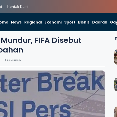
ht
Kontak Kami
ome
News
Regional
Ekonomi
Sport
Bisnis
Daerah
Gay
 Mundur, FIFA Disebut
mbahan
2 MIN READ