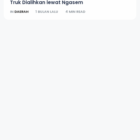
Truk Dialihkan lewat Ngasem
IN
DAERAH
1 BULAN LALU
4 MIN READ
Ribuan Muda-Mudi Soloraya Padati Pura
Mangkunegaran Saksikan Aftershine
IN
DAERAH
3 BULAN LALU
3 MIN READ