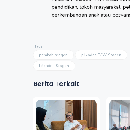
pendidikan, tokoh masyarakat, pe
perkembangan anak atau posyan
Tags:
pemkab sragen
pilkades PAW Sragen
Pilkades Sragen
Berita Terkait