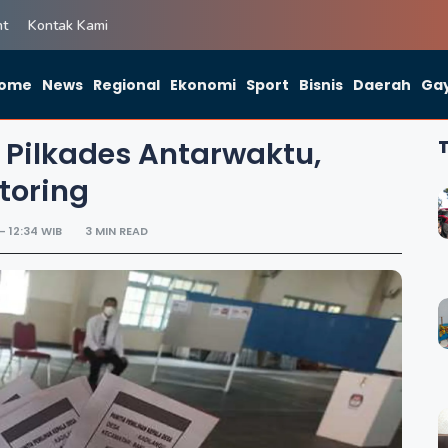
ht
Kontak Kami
ome
News
Regional
Ekonomi
Sport
Bisnis
Daerah
Gay
r Pilkades Antarwaktu,
toring
- 12:34 WIB
3 MIN READ