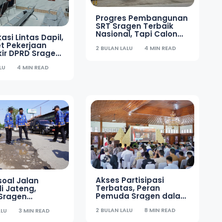
Progres Pembangunan
SRT Sragen Terbaik
Nasional, Tapi Calon
asi Lintas Dapil,
Siswa SD Baru 5 Anak
t Pekerjaan
2 BULAN LALU
4 MIN READ
kir DPRD Sragen
lkan
LU
4 MIN READ
Akses Partisipasi
soal Jalan
Terbatas, Peran
i Jateng,
Pemuda Sragen dalam
 Sragen
Pembangunan Masih
g Survei 7 Ruas
2 BULAN LALU
8 MIN READ
ALU
3 MIN READ
Minim