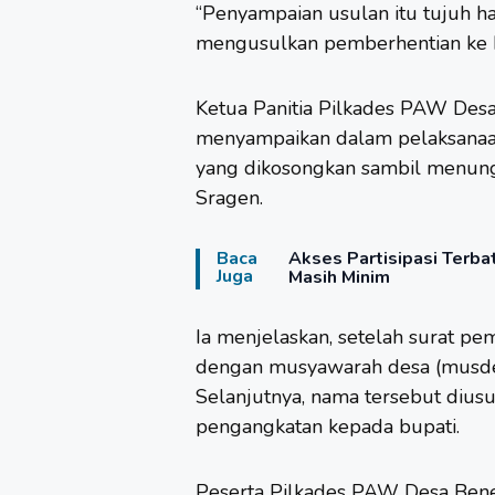
“Penyampaian usulan itu tujuh ha
mengusulkan pemberhentian ke bu
Ketua Panitia Pilkades PAW Desa
menyampaikan dalam pelaksanaa
yang dikosongkan sambil menung
Sragen.
Baca
Akses Partisipasi Ter
Juga
Masih Minim
Ia menjelaskan, setelah surat pem
dengan musyawarah desa (musde
Selanjutnya, nama tersebut dius
pengangkatan kepada bupati.
Peserta Pilkades PAW Desa Bener