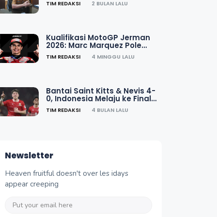
TIM REDAKSI
2 BULAN LALU
Kualifikasi MotoGP Jerman
2026: Marc Marquez Pole
Position, Bezzecchi Cedera
TIM REDAKSI
4 MINGGU LALU
Bantai Saint Kitts & Nevis 4-
0, Indonesia Melaju ke Final
FIFA Series 2026
TIM REDAKSI
4 BULAN LALU
Newsletter
Heaven fruitful doesn't over les idays
appear creeping