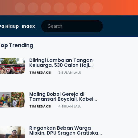
a Hidup
Index
Top
Trending
Diiringi Lambaian Tangan
Keluarga, 530 Calon Haji
Dilepas dari Balai Kota Solo
TIM REDAKSI
3 BULAN LALU
Maling Bobol Gereja di
Tamansari Boyolali, Kabel
Tower XL di Ampel Dicuri
TIM REDAKSI
4 BULAN LALU
Ringankan Beban Warga
Miskin, DPU Sragen Gratiskan
Izin PBG untuk MBR