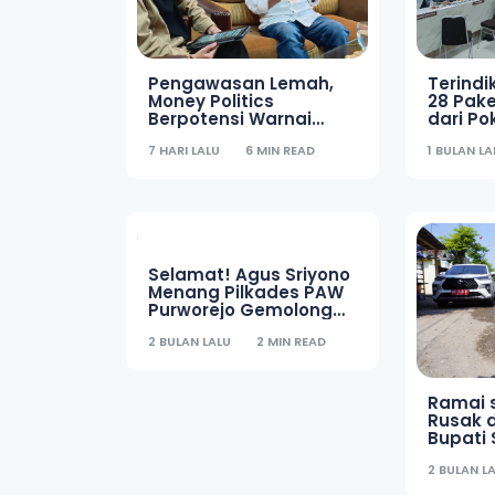
Pengawasan Lemah,
Terindik
Money Politics
28 Pake
Berpotensi Warnai
dari Po
Pemilihan BPD di
Dibata
7 HARI LALU
6 MIN READ
1 BULAN LA
Sragen
Selamat! Agus Sriyono
Menang Pilkades PAW
Ramai 
Purworejo Gemolong
Rusak d
Sragen
Bupati
2 BULAN LALU
2 MIN READ
Langsun
2 BULAN L
Jalan