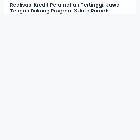
Realisasi Kredit Perumahan Tertinggi, Jawa
Tengah Dukung Program 3 Juta Rumah
IN
JATENG
1 MINGGU LALU
4 MIN READ
Harga Minyak Goreng Naik, Pelaku Usaha di
Wonogiri Putar Otak Cari Strategi
IN
DAERAH
4 BULAN LALU
4 MIN READ